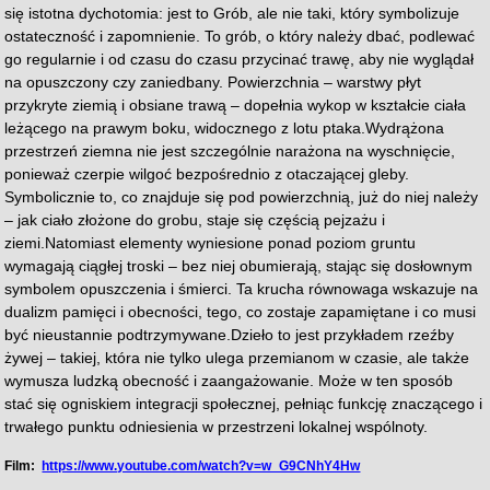
się istotna dychotomia: jest to Grób, ale nie taki, który symbolizuje
ostateczność i zapomnienie. To grób, o który należy dbać, podlewać
go regularnie i od czasu do czasu przycinać trawę, aby nie wyglądał
na opuszczony czy zaniedbany. Powierzchnia – warstwy płyt
przykryte ziemią i obsiane trawą – dopełnia wykop w kształcie ciała
leżącego na prawym boku, widocznego z lotu ptaka.Wydrążona
przestrzeń ziemna nie jest szczególnie narażona na wyschnięcie,
ponieważ czerpie wilgoć bezpośrednio z otaczającej gleby.
Symbolicznie to, co znajduje się pod powierzchnią, już do niej należy
– jak ciało złożone do grobu, staje się częścią pejzażu i
ziemi.Natomiast elementy wyniesione ponad poziom gruntu
wymagają ciągłej troski – bez niej obumierają, stając się dosłownym
symbolem opuszczenia i śmierci. Ta krucha równowaga wskazuje na
dualizm pamięci i obecności, tego, co zostaje zapamiętane i co musi
być nieustannie podtrzymywane.Dzieło to jest przykładem rzeźby
żywej – takiej, która nie tylko ulega przemianom w czasie, ale także
wymusza ludzką obecność i zaangażowanie. Może w ten sposób
stać się ogniskiem integracji społecznej, pełniąc funkcję znaczącego i
trwałego punktu odniesienia w przestrzeni lokalnej wspólnoty.
Film:
https://www.youtube.com/watch?v=w_G9CNhY4Hw