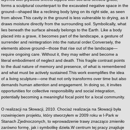
forms a sculptural counterpart to the excavated negative space in the
ground—shaped like a reclining body lying on its right side, as seen
from above.This cavity in the ground is less vulnerable to drying, as it
draws moisture directly from the surrounding soil. Symbolically, what
lies beneath the surface already belongs to the Earth. Like a body
placed into a grave, it becomes part of the landscape, a gesture of
surrender and reintegration into the natural order.Conversely, the
elements above ground—those that rise out of the landscape—
require ongoing care. Without it, they may wither and become a
literal embodiment of neglect and death. This fragile contrast points
to the dual nature of memory and presence, of what is remembered
and what must be actively sustained.This work exemplifies the idea
of a living sculpture—one that not only transforms over time but also
demands human attention and engagement. In doing so, it invites
opportunities for collective responsibility and social integration,
potentially becoming a meaningful focal point for a local community.
O realizacji na Słowacji, 2010.
Chociaż realizacja na Słowacji była
rozwinięciem projektu, który stworzyłem w 2009 roku w I-Park w
Stanach Zjednoczonych, to wprowadzenie trawy znacząco zmieniło
zarówno formę, jak i symbolikę dzieła.W centrum tej pracy znajduje