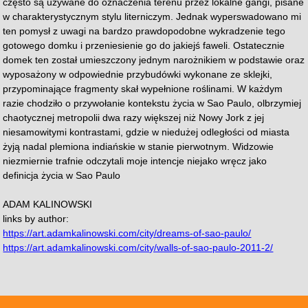
często są używane do oznaczenia terenu przez lokalne gangi, pisane
w charakterystycznym stylu literniczym. Jednak
wyperswadowano mi
ten pomysł z uwagi na bardzo prawdopodobne wykradzenie tego
gotowego domku i przeniesienie go do jakiejś faweli. Ostatecznie
domek ten został umieszczony jednym narożnikiem w podstawie oraz
wyposażony w odpowiednie przybudówki wykonane ze sklejki,
przypominające fragmenty skał wypełnione roślinami. W każdym
razie chodziło o przywołanie kontekstu życia w Sao Paulo, olbrzymiej
chaotycznej metropolii dwa razy większej niż Nowy Jork z jej
niesamowitymi kontrastami, gdzie w niedużej odległości od miasta
żyją nadal plemiona indiańskie w stanie pierwotnym. Widzowie
niezmiernie trafnie odczytali moje intencje niejako wręcz jako
definicja życia w Sao Paulo
ADAM KALINOWSKI
links by author:
https://art.adamkalinowski.com/city/dreams-of-sao-paulo/
https://art.adamkalinowski.com/city/walls-of-sao-paulo-2011-2/