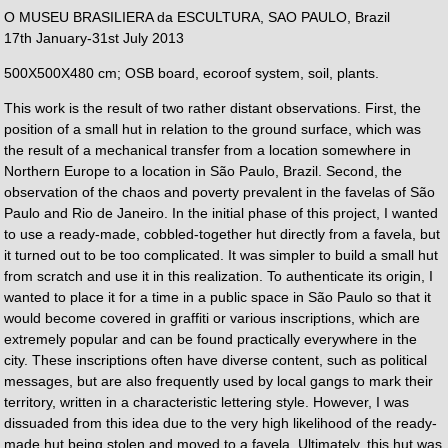
O MUSEU BRASILIERA da ESCULTURA, SAO PAULO, Brazil
17th January-31st July 2013
500X500X480 cm; OSB board, ecoroof system, soil, plants.
This work is the result of two rather distant observations. First, the
position of a small hut in relation to the ground surface, which was
the result of a mechanical transfer from a location somewhere in
Northern Europe to a location in São Paulo, Brazil. Second, the
observation of the chaos and poverty prevalent in the favelas of São
Paulo and Rio de Janeiro. In the initial phase of this project, I wanted
to use a ready-made, cobbled-together hut directly from a favela, but
it turned out to be too complicated. It was simpler to build a small hut
from scratch and use it in this realization. To authenticate its origin, I
wanted to place it for a time in a public space in São Paulo so that it
would become covered in graffiti or various inscriptions, which are
extremely popular and can be found practically everywhere in the
city. These inscriptions often have diverse content, such as political
messages, but are also frequently used by local gangs to mark their
territory, written in a characteristic lettering style. However, I was
dissuaded from this idea due to the very high likelihood of the ready-
made hut being stolen and moved to a favela. Ultimately, this hut was