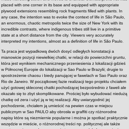
placed with one corner in its base and equipped with appropriate
plywood extensions resembling rock fragments filled with plants. In
any case, the intention was to evoke the context of life in São Paulo,
an enormous, chaotic metropolis twice the size of New York with its
incredible contrasts, where indigenous tribes still live in a primitive
state at a short distance from the city. Viewers very accurately
interpreted my intentions, almost as a definition of life in São Paulo.
Ta praca jest wypadkową dwóch dosyć odległych konstatacji a
mianowicie pozycji niewielkiej chatki, w relacji do powierzchni gruntu,
która jest wynikiem mechanicznego przeniesienia z lokalizacji gdzieś
w Północnej Europie do lokalizacji w Sao Paulo w Brazylii; drugie to
spostrzeżenie chaosu i biedy panującej w fawelach w Sao Paulo oraz
Rio de Janeiro. W początkowej fazie realizacji tego projektu chciałem
użyć gotowej skleconej chatki pochodzącej bezpośrednio z faweli ale
okazało się to zbyt skomplikowane. Prościej było wybudować niedużą
chatkę od zera i użyć ją w tej realizacji. Aby uwiarygodnić jej
pochodzenie, chciałem ją umieścić na pewien czas w miejscu
publicznym w Sao PAULO aby obrosła w graffiti czy różnorodne
napisy które są niezmiernie popularne i można je spotkać praktycznie
wszędzie w mieście, o różnorodnej treści np. politycznej ale także